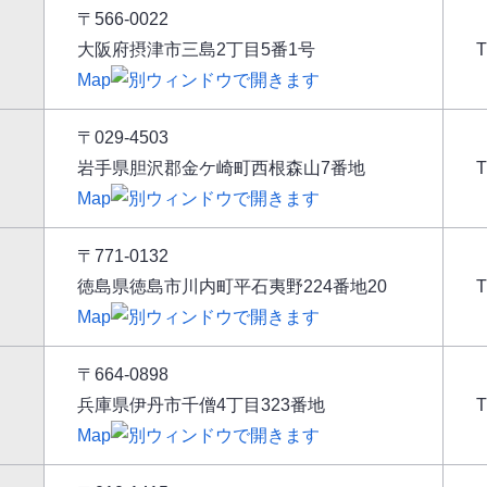
〒566-0022
大阪府摂津市三島2丁目5番1号
Map
〒029-4503
岩手県胆沢郡金ケ崎町西根森山7番地
Map
〒771-0132
徳島県徳島市川内町平石夷野224番地20
T
Map
〒664-0898
兵庫県伊丹市千僧4丁目323番地
T
Map